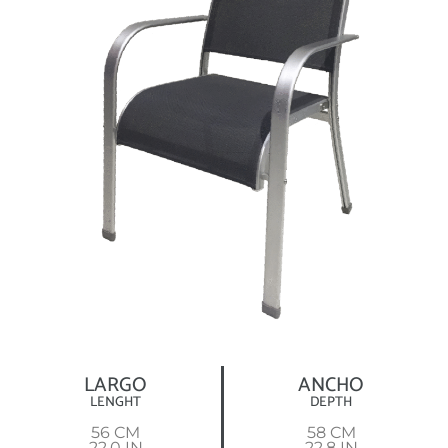
LARGO
ANCHO
LENGHT
DEPTH
56 CM
58 CM
22.0 IN
22.8 IN