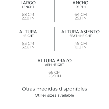
LARGO
ANCHO
LENGHT
DEPTH
58 CM
64 CM
22.8 IN
25.1 IN
ALTURA
ALTURA ASIENTO
HEIGHT
SEATH HEIGHT
83 CM
49 CM
32.6 IN
19.2 IN
ALTURA BRAZO
ARM HEIGHT
66 CM
25.9 IN
Otras medidas disponibles
Other sizes available