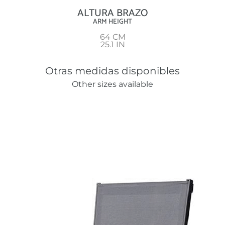
ALTURA BRAZO
ARM HEIGHT
64 CM
25.1 IN
Otras medidas disponibles
Other sizes available