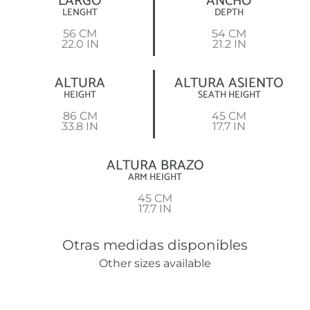
LARGO
ANCHO
LENGHT
DEPTH
56 CM
54 CM
22.0 IN
21.2 IN
ALTURA
ALTURA ASIENTO
HEIGHT
SEATH HEIGHT
86 CM
45 CM
33.8 IN
17.7 IN
ALTURA BRAZO
ARM HEIGHT
45 CM
17.7 IN
Otras medidas disponibles
Other sizes available