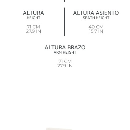
ALTURA
ALTURA ASIENTO
HEIGHT
SEATH HEIGHT
71 CM
40 CM
27.9 IN
15.7 IN
ALTURA BRAZO
ARM HEIGHT
71 CM
27.9 IN