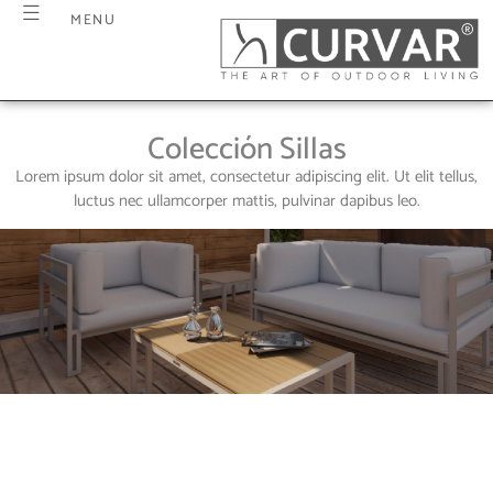
MENU
Colección Sillas
Lorem ipsum dolor sit amet, consectetur adipiscing elit. Ut elit tellus,
luctus nec ullamcorper mattis, pulvinar dapibus leo.